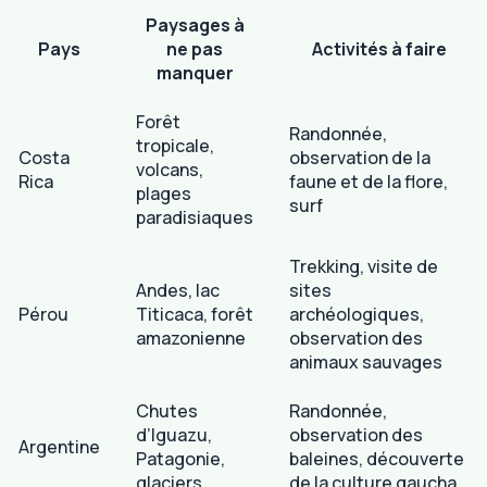
Paysages à
Pays
ne pas
Activités à faire
manquer
Forêt
Randonnée,
tropicale,
Costa
observation de la
volcans,
Rica
faune et de la flore,
plages
surf
paradisiaques
Trekking, visite de
Andes, lac
sites
Pérou
Titicaca, forêt
archéologiques,
amazonienne
observation des
animaux sauvages
Chutes
Randonnée,
d’Iguazu,
observation des
Argentine
Patagonie,
baleines, découverte
glaciers
de la culture gaucha