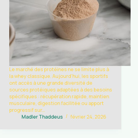
Le marché des protéines ne se limite plus à
la whey classique. Aujourd’hui, les sportifs
ont accès à une grande diversité de
sources protéiques adaptées à des besoins
spécifiques : récupération rapide, maintien
musculaire, digestion facilitée ou apport
progressif sur…
Madler Thaddeus
février 24, 2026