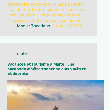
traversé les époques sans jamais perdre
leur identité. Longtemps associées à des
imaginaires très marqués, elles se sont
progressivement imposées comme une…
Madler Thaddeus
février 3, 2026
maho
Vacances et tourisme à Malte : une
escapade méditerranéenne entre culture
et détente