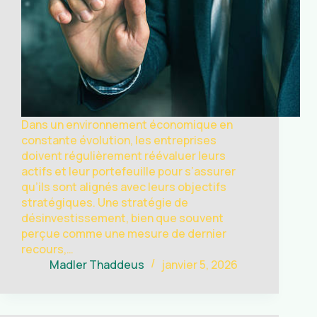
Dans un environnement économique en
constante évolution, les entreprises
doivent régulièrement réévaluer leurs
actifs et leur portefeuille pour s’assurer
qu’ils sont alignés avec leurs objectifs
stratégiques. Une stratégie de
désinvestissement, bien que souvent
perçue comme une mesure de dernier
recours,…
Madler Thaddeus
janvier 5, 2026