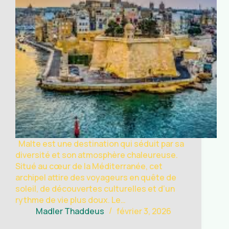
Malte est une destination qui séduit par sa
diversité et son atmosphère chaleureuse.
Situé au cœur de la Méditerranée, cet
archipel attire des voyageurs en quête de
soleil, de découvertes culturelles et d’un
rythme de vie plus doux. Le…
Madler Thaddeus
février 3, 2026