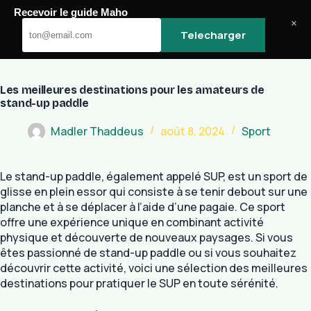
Passer
Recevoir le guide Maho
au
Maho
×
Telecharger
contenu
Les meilleures destinations pour les amateurs de
stand-up paddle
Madler Thaddeus
août 8, 2024
Sport
Le stand-up paddle, également appelé SUP, est un sport de
glisse en plein essor qui consiste à se tenir debout sur une
planche et à se déplacer à l’aide d’une pagaie. Ce sport
offre une expérience unique en combinant activité
physique et découverte de nouveaux paysages. Si vous
êtes passionné de stand-up paddle ou si vous souhaitez
découvrir cette activité, voici une sélection des meilleures
destinations pour pratiquer le SUP en toute sérénité.