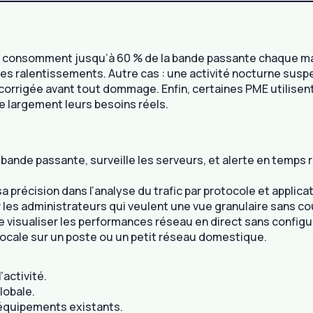
consomment jusqu’à 60 % de la bande passante chaque matin. 
nsi les ralentissements. Autre cas : une activité nocturne su
 corrigée avant tout dommage. Enfin, certaines PME utilisent
e largement leurs besoins réels.
bande passante, surveille les serveurs, et alerte en temps r
a précision dans l’analyse du trafic par protocole et applica
r les administrateurs qui veulent une vue granulaire sans co
de visualiser les performances réseau en direct sans config
ion locale sur un poste ou un petit réseau domestique.
’activité.
globale.
s équipements existants.