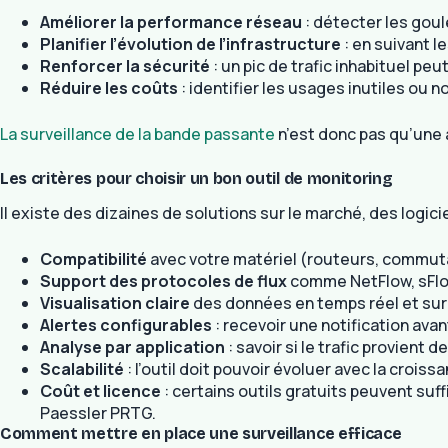
Améliorer la performance réseau
: détecter les goul
Planifier l’évolution de l’infrastructure
: en suivant l
Renforcer la sécurité
: un pic de trafic inhabituel pe
Réduire les coûts
: identifier les usages inutiles ou 
La surveillance de la bande passante
n’est donc pas qu’une a
Les critères pour choisir un bon outil de monitoring
Il existe des dizaines de solutions sur le marché, des logic
Compatibilité
avec votre matériel (routeurs, commuta
Support des protocoles de flux
comme NetFlow, sFlow
Visualisation claire
des données en temps réel et sur 
Alertes configurables
: recevoir une notification ava
Analyse par application
: savoir si le trafic provient 
Scalabilité
: l’outil doit pouvoir évoluer avec la crois
Coût et licence
: certains outils gratuits peuvent su
Paessler PRTG.
Comment mettre en place une surveillance efficace