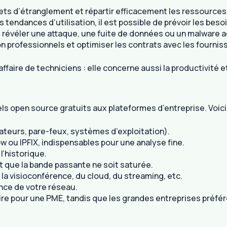
ets d’étranglement et répartir efficacement les ressources
es tendances d’utilisation, il est possible de prévoir les beso
ut révéler une attaque, une fuite de données ou un malware ac
non professionnels et optimiser les contrats avec les fournis
ffaire de techniciens : elle concerne aussi la productivité et 
iels open source gratuits aux plateformes d’entreprise. Voic
teurs, pare-feux, systèmes d’exploitation).
 ou IPFIX, indispensables pour une analyse fine.
l’historique.
nt que la bande passante ne soit saturée.
de la visioconférence, du cloud, du streaming, etc.
sance de votre réseau.
ffire pour une PME, tandis que les grandes entreprises pr