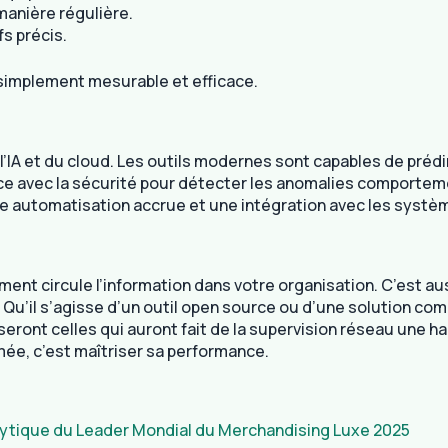
manière régulière.
fs précis.
nd simplement mesurable et efficace.
l’IA et du cloud. Les outils modernes sont capables de prédi
nce avec la sécurité pour détecter les anomalies comport
ne automatisation accrue et une intégration avec les systè
ent circule l’information dans votre organisation. C’est au
 Qu’il s’agisse d’un outil open source ou d’une solution compl
s seront celles qui auront fait de la supervision réseau une 
ée, c’est maîtriser sa performance.
lytique du Leader Mondial du Merchandising Luxe 2025