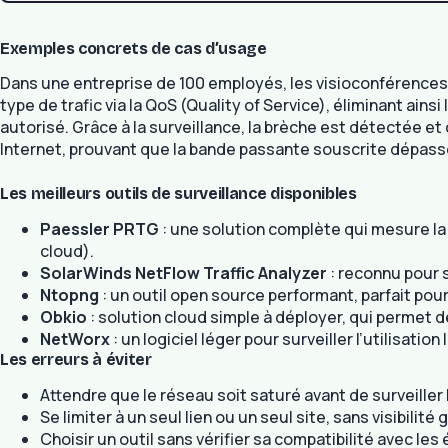
Exemples concrets de cas d’usage
Dans une entreprise de 100 employés, les visioconférences 
type de trafic via la QoS (Quality of Service), éliminant ai
autorisé. Grâce à la surveillance, la brèche est détectée et
Internet, prouvant que la bande passante souscrite dépass
Les meilleurs outils de surveillance disponibles
Paessler PRTG
: une solution complète qui mesure la 
cloud).
SolarWinds NetFlow Traffic Analyzer
: reconnu pour s
Ntopng
: un outil open source performant, parfait pou
Obkio
: solution cloud simple à déployer, qui permet 
NetWorx
: un logiciel léger pour surveiller l’utilisat
Les erreurs à éviter
Attendre que le réseau soit saturé avant de surveiller l
Se limiter à un seul lien ou un seul site, sans visibilité 
Choisir un outil sans vérifier sa compatibilité avec le