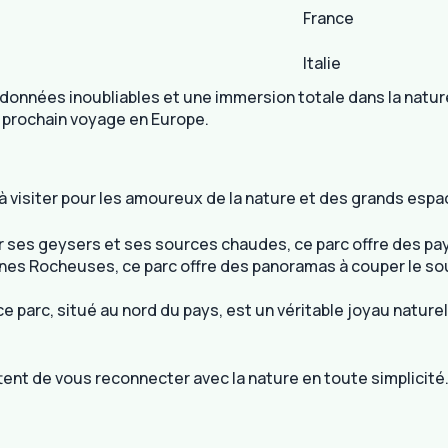
France
Italie
ndonnées inoubliables et une immersion totale dans la natu
e prochain voyage en Europe.
 visiter pour les amoureux de la nature et des grands espa
ur ses geysers et ses sources chaudes, ce parc offre des p
nes Rocheuses, ce parc offre des panoramas à couper le souffl
 ce parc, situé au nord du pays, est un véritable joyau natur
ent de vous reconnecter avec la nature en toute simplicité