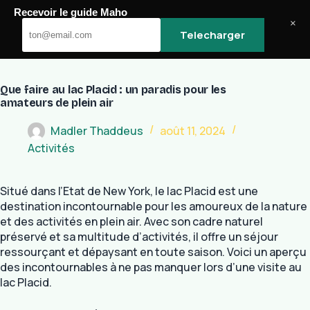
Passer
Recevoir le guide Maho
au
Maho
×
Telecharger
contenu
Que faire au lac Placid : un paradis pour les
amateurs de plein air
Madler Thaddeus
août 11, 2024
Activités
Situé dans l’Etat de New York, le lac Placid est une
destination incontournable pour les amoureux de la nature
et des activités en plein air. Avec son cadre naturel
préservé et sa multitude d’activités, il offre un séjour
ressourçant et dépaysant en toute saison. Voici un aperçu
des incontournables à ne pas manquer lors d’une visite au
lac Placid.